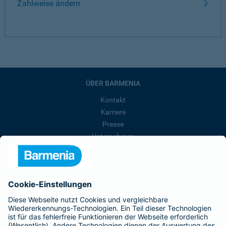
Zahlweise ändern
ÜBER BARMENIA
Kontakt
Karriere
Presse
Unternehmen
Anfahrt
Affiliate-Partner werden
Barmenia ist Teil der BarmeniaGothaer
BELIEBTE SEITEN
Kranken-Zusatzversicherung
Tierversicherungen