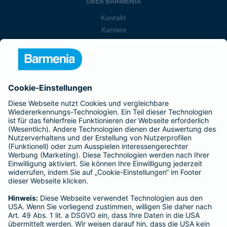
ÜBER BARMENIA
Kontakt
Karriere
Presse
Unternehmen
Anfahrt
Affiliate-Partner werden
Barmenia ist Teil der BarmeniaGothaer
BELIEBTE SEITEN
Kranken-Zusatzversicherung
Tierversicherungen
Haftpflichtversicherung
Hausratversicherung
SERVICE
Adresse ändern
Schaden melden