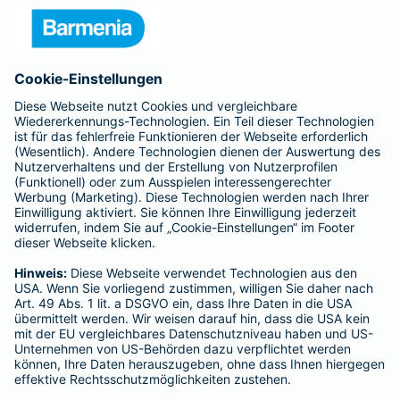
Unternehmen
Anfahrt
Affiliate-Partner werden
Barmenia ist Teil der BarmeniaGothaer
BELIEBTE SEITEN
Kranken-Zusatzversicherung
Tierversicherungen
Haftpflichtversicherung
Hausratversicherung
SERVICE
Adresse ändern
Schaden melden
Kilometerstandsmeldung
Serviceübersicht