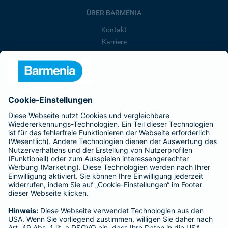
ÜBER BARMENIA
Kontakt
Karriere
Presse
Unternehmen
Anfahrt
Affiliate-Partner werden
Barmenia ist Teil der BarmeniaGothaer
BELIEBTE SEITEN
Kranken-Zusatzversicherung
Tierversicherungen
Haftpflichtversicherung
Hausratversicherung
SERVICE
Adresse ändern