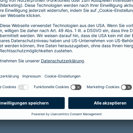
ge Überschussbeteiligung
berschussbeteiligung
erung AG