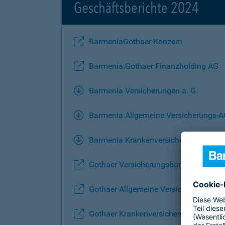
Geschäftsberichte 2024
BarmeniaGothaer Konzern
Barmenia.Gothaer Finanzholding AG
Barmenia Versicherungen a. G.
Barmenia Allgemeine Versicherungs-
Barmenia Krankenversicherung AG
Gothaer Versicherungsbank VVaG
Gothaer Allgemeine Versicherung AG
Gothaer Krankenversicherung AG