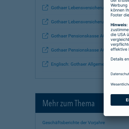
Gothaer Lebensversicherung AG
Gothaer Lebensversicherung AG - Anla
Gothaer Pensionskasse AG
Gothaer Pensionskasse AG - Anlage Ü
Englisch: Gothaer Allgemeine Versich
Mehr zum Thema
Geschäftsberichte der Vorjahre