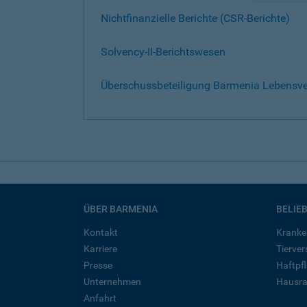
Nichtfinanzielle Berichte (CSR-Berichte)
Solvency-II-Berichtswesen
Überschussbeteiligung Barmenia Lebensver
ÜBER BARMENIA
BELIE
Kontakt
Kranke
Karriere
Tierve
Presse
Haftpfl
Unternehmen
Hausra
Anfahrt